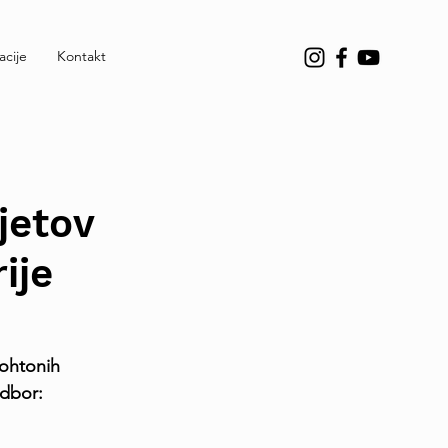
acije
Kontakt
jetov
ije
tohtonih 
odbor: