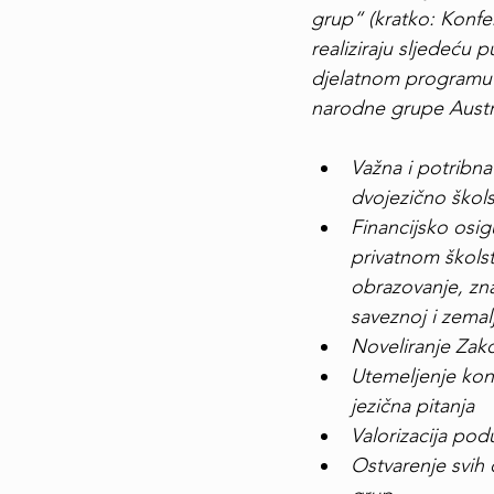
grup“ (kratko: Konfe
realiziraju sljedeću
djelatnom programu u
narodne grupe Austri
Važna i potribn
dvojezično škols
Financijsko osig
privatnom školst
obrazovanje, zna
saveznoj i zemalj
Noveliranje Zak
Utemeljenje konv
jezična pitanja
Valorizacija pod
Ostvarenje svih 