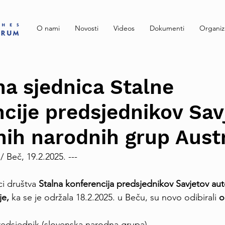
O nami
Novosti
Videos
Dokumenti
Organiz
a sjednica Stalne
cije predsjednikov Sav
ih narodnih grup Austr
 / Beč, 19.2.2025. ---
ci društva 
Stalna konferencija predsjednikov Savjetov au
e, 
ka se je održala
18.2.2025. u Beču, su novo odibirali
 
redsjednik (slovenska narodna grupa)