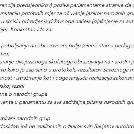
rencija predsjednikov) poziva parlamentarne stranke da 
 punktaciju potribnih mjer za očuvanje jezikov narodnih 
 smislu odredjenja državnoga načela (izjašnjenje za au
je). Konkretno ide za:
a poboljšanja na obrazovnom polju (elementarna pedagog
tvo)
uranje dvojezičnoga školskoga obrazovanja na narodni je
vu kako je zapisano u protokolu rezultatov Saveznoga mi
nost i istraživanje kot i odgovarajuća realizacija zakonski
skoj razini
ona o narodni grupa
enta u parlamentu za sva sadržajna pitanja narodnih grup
upiranj narodnih grup
dosidob još ne realiziranih odlukov svih Savjetov autoht