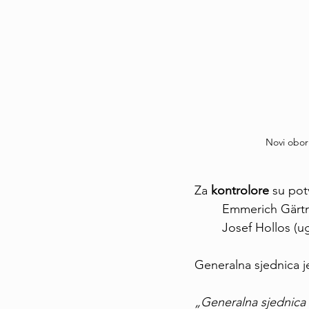
Novi obor:
Za 
kontrolore 
su pot
	Emmerich Gärt
	Josef Hollos (
Generalna sjednica j
„Generalna sjednica 