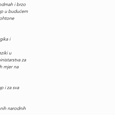
odmah i brzo 
grup u budućem 
tohtone 
ika i 
ziki u 
nistarstva za 
h mjer na 
 i za sva 
onih narodnih 