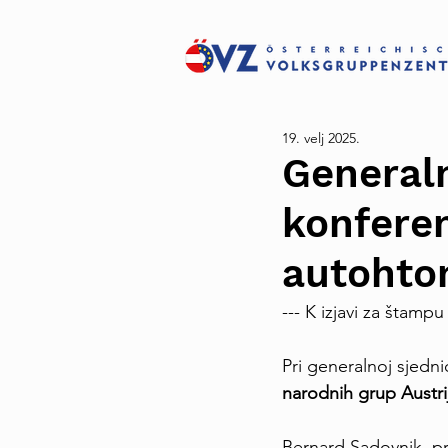
19. velj 2025.
Generaln
konferen
autohton
--- K izjavi za štampu
Pri generalnoj sjedni
narodnih grup Austrij
Bernard Sadovnik, p