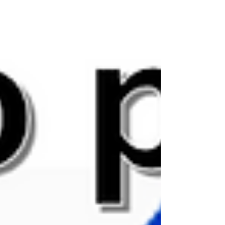
delegaciji su sudjelovali predsjednik EDF‑a
Jens A. Christiansen