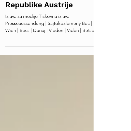
su temeljni stup naše
Republike Austrije
Izjava za medije Tiskovna izjava |
Presseaussendung | Sajtóközlemény Beč |
Wien | Bécs | Dunaj | Viedeň | Vídeň | Betschi,
14. maj 2026. 71 ljet državni ugovor: Narodne
grupe su temeljni stup naše Republike
Austrije Prilikom 71. obljetnice potpisanja
Bečanskoga državnoga ugovora spominja
Centar austrijanskih narodnih grup (CAN) na
osobitu važnost autohtonih narodnih grup za
razvitak, raznolikost i stabilnost Republike
Austrije. Državni ugovor je temelj državne
suv