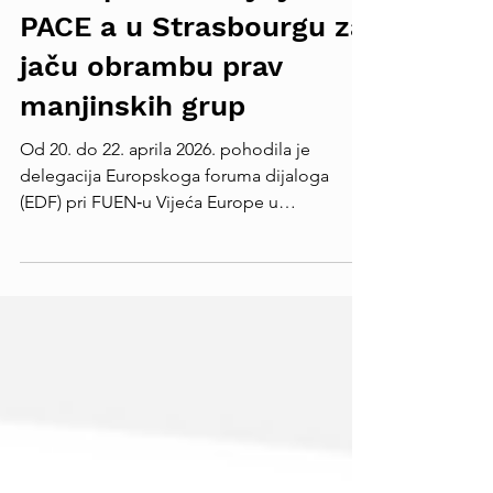
Europski forum dijaloga
(EDF) FUEN-a zauzima
se na protulićnoj sjednici
PACE a u Strasbourgu za
jaču obrambu prav
manjinskih grup
Od 20. do 22. aprila 2026. pohodila je
delegacija Europskoga foruma dijaloga
(EDF) pri FUEN‑u Vijeća Europe u
Strasbourgu u Francuskoj, da bi sudjelovala
pri razgovori s visokimi zastupniki za vrime
protulićnoga sjednici Parlamentarne
skupćine Vijeća Europe (PACE). Delegacija
FUEN‑a je kanila osigurati, da glasi narodnih
i jezičnih manjinskih grup i nadalje imaju
prioritet na najvišoj institucionalnoj razini. U