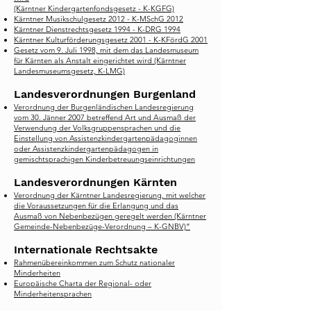
(Kärntner Kindergartenfondsgesetz - K-KGFG)
Kärntner Musikschulgesetz 2012 - K-MSchG 2012
Kärntner Dienstrechtsgesetz 1994 - K-DRG 1994
Kärntner Kulturförderungsgesetz 2001 - K-KFördG 2001
Gesetz vom 9. Juli 1998, mit dem das Landesmuseum
für Kärnten als Anstalt eingerichtet wird (Kärntner
Landesmuseumsgesetz, K-LMG)
Landesverordnungen Burgenland
Verordnung der Burgenländischen Landesregierung
vom 30. Jänner 2007 betreffend Art und Ausmaß der
Verwendung der Volksgruppensprachen und die
Einstellung von Assistenzkindergartenpädagoginnen
oder Assistenzkindergartenpädagogen in
gemischtsprachigen Kinderbetreuungseinrichtungen
Landesverordnungen Kärnten
Verordnung der Kärntner Landesregierung, mit welcher
die Voraussetzungen für die Erlangung und das
Ausmaß von Nebenbezügen geregelt werden (Kärntner
Gemeinde-Nebenbezüge-Verordnung – K-GNBV)“
Internationale Rechtsakte
Rahmenübereinkommen zum Schutz nationaler
Minderheiten
Europäische Charta der Regional- oder
Minderheitensprachen