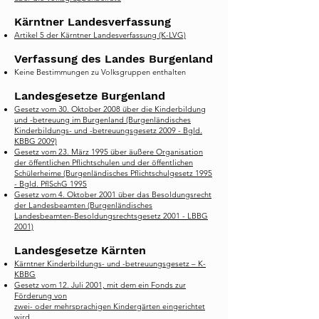
Kärntner Landesverfassung
Artikel 5 der Kärntner Landesverfassung (K-LVG)
Verfassung des Landes Burgenland
Keine Bestimmungen zu Volksgruppen enthalten
Landesgesetze Burgenland
Gesetz vom 30. Oktober 2008 über die Kinderbildung
und -betreuung im Burgenland (Burgenländisches
Kinderbildungs- und -betreuungsgesetz 2009 - Bgld.
KBBG 2009)
Gesetz vom 23. März 1995 über äußere Organisation
der öffentlichen Pflichtschulen und der öffentlichen
Schülerheime (Burgenländisches Pflichtschulgesetz 1995
- Bgld. PflSchG 1995
Gesetz vom 4. Oktober 2001 über das Besoldungsrecht
der Landesbeamten (Burgenländisches
Landesbeamten-Besoldungsrechtsgesetz 2001 - LBBG
2001)
Landesgesetze Kärnten
Kärntner Kinderbildungs- und -betreuungsgesetz – K-
KBBG
Gesetz vom 12. Juli 2001, mit dem ein Fonds zur
Förderung von
zwei- oder mehrsprachigen Kindergärten eingerichtet
wird