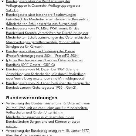
Bundesgesetz über die Rechtsstellung der
Volksgruppen in Österreich (Volksgruppengesetz -
VoGrG)
Bundesgesetz über besondere Bestimmungen
betreffend das Minderheitenschulwesen im Burgenland
(Minderheiten-Schulgesetz für das Burgenland)
Bundesgesetz vom 19. März 1959, womit für das
Bundesland Kärnten Vorschriften zur Durchführung der
Minderheiten-Schulbestimmungen des Österreichischen
Staatsvertrages getroffen werden (Minderheiten-
Schulgesetz für Kärnten)
Bundesgesetz über die Förderung der Presse
(Presseförderungsgesetz 2004 – PresseFG 2004)
§ 4 des Bundesgesetzes über den Österreichischen
Rundfunk (ORF-Gesetz - ORF-G)
Bundesgesetz vom 14. Dezember 1961 über die
Anmeldung von Sachschäden, die durch Umsiedlung
oder Vertreibung entstanden sind (Anmeldegesetz)
Bundesgesetz vom 29. Feber 1956 über die Bezüge der
Bundesbeamten (Gehaltsgesetz 1956 – GehG)
Bundesverordnungen
Verordnung des Bundesministeriums für Unterricht vom
24. Mai 1966, mit welcher Lehrpläne für Minderheiten-
Volksschulen und für den Unterricht in
Minderheitensprachen in Volksschulen in den
Bundesländern Burgenland und Kärnten erlassen
werden
Verordnung der Bundesregierung vom 18. Jänner 1977
über die Volksgruppenbeiräte