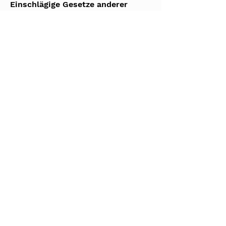
Einschlägige Gesetze anderer
Staaten
Artikel 5 der Verfassung der Republik Slowenien
DOWNLOAD
Rechtsgrundlagen zu Volksgruppen nach
Rechtsebene
Rechtsgrundlagen zu Volksgruppen nach
Themenbereichen