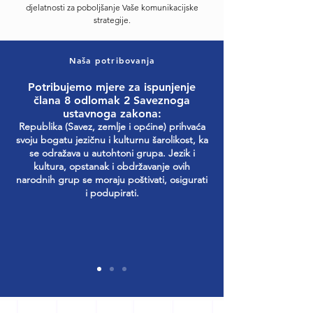
ce
pći
ćan
anj
ure
djelatnosti za poboljšanje Vaše komunikacijske
strategije.
pot
ne
ski
e
d
pis
Vije
no
dvo
za
anj
ća
go
jezi
Hrv
Naša potribovanja
a
Eur
met
čni
ate
Potribujemo mjere za ispunjenje
Beč
ope
ni
h
izva
člana 8 odlomak 2 Saveznoga
ans
(PA
sav
seo
n
ustavnoga zakona:
kog
CE).
ez
skih
Rep
Republika (Savez, zemlje i općine) prihvaća
svoju bogatu jezičnu i kulturnu šarolikost, ka
a
Del
(BF
tabl
ubli
se odražava u autohtoni grupa. Jezik i
drž
ega
V)
ic –
ke
kultura, opstanak i obdržavanje ovih
avn
cija
Želj
CA
Hrv
narodnih grup se moraju poštivati, osigurati
oga
FUE
ezn
N
atsk
i podupirati.
ug
N‑a
o,
upo
e i
ovo
je
17.
zor
Hrv
ra
kani
mar
ava
atsk
spo
la
ca
na
u
min
osi
202
zab
mat
ja
gur
6.
rinj
icu
Ce
ati,
Dra
avaj
iselj