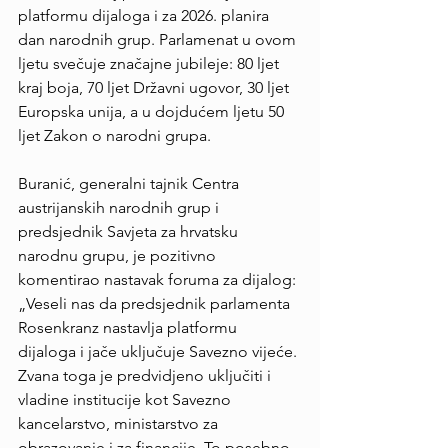
platformu dijaloga i za 2026. planira 
dan narodnih grup. Parlamenat u ovom 
ljetu svečuje značajne jubileje: 80 ljet 
kraj boja, 70 ljet Državni ugovor, 30 ljet 
Europska unija, a u dojdućem ljetu 50 
ljet Zakon o narodni grupa.
Buranić, generalni tajnik Centra 
austrijanskih narodnih grup i 
predsjednik Savjeta za hrvatsku 
narodnu grupu, je pozitivno 
komentirao nastavak foruma za dijalog: 
„Veseli nas da predsjednik parlamenta 
Rosenkranz nastavlja platformu 
dijaloga i jače uključuje Savezno vijeće. 
Zvana toga je predvidjeno uključiti i 
vladine institucije kot Savezno 
kancelarstvo, ministarstvo za 
obrazovanje i za financije. To posebno 