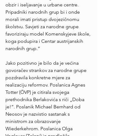
obzir i iseljavanje u urbane centre. 
Pripadniki narodnih grup bi i onde 
morali imati pristup dvojezičnomu 
školstvu. Savjeti za narodne grupe 
favoriziraju model Komenskyjeve škole, 
koga podupira i Centar austrijanskih 
narodnih grup.“
Jako pozitivno je bilo da je većina 
govoračev strankov za narodne grupe 
pozdravila konkretne mjere za 
realizaciju reformov. Poslanica Agnes 
Totter (ÖVP) je citirala svojega 
prethodnika Berlakovića s riči „Doba 
je!“. Poslanik Michael Bernhard od 
Neosov je nazvistio sastanak s 
ministrom za obrazovanje 
Wiederkehrom. Poslanica Olga 
Voglauer (Zeleni) je predložila 