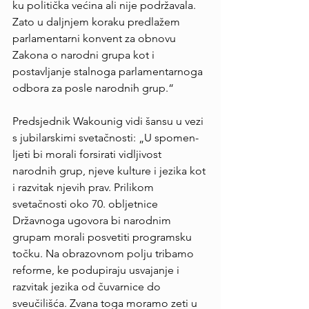
ku politička većina ali nije podržavala. 
Zato u daljnjem koraku predlažem 
parlamentarni konvent za obnovu 
Zakona o narodni grupa kot i 
postavljanje stalnoga parlamentarnoga 
odbora za posle narodnih grup.“
Predsjednik Wakounig vidi šansu u vezi 
s jubilarskimi svetačnosti: „U spomen-
ljeti bi morali forsirati vidljivost 
narodnih grup, njeve kulture i jezika kot 
i razvitak njevih prav. Prilikom 
svetačnosti oko 70. obljetnice 
Državnoga ugovora bi narodnim 
grupam morali posvetiti programsku 
točku. Na obrazovnom polju tribamo 
reforme, ke podupiraju usvajanje i 
razvitak jezika od čuvarnice do 
sveučilišća. Zvana toga moramo zeti u 