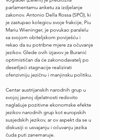
parlamentarnu anketu za izdjelanje 
zakonov. Antonio Della Rossa (SPÖ), ki 
je zastupao kolegicu svoje frakcije, Piu 
Mariu Wieninger, je povukao paralelu 
sa svojom obiteljskom poviješću i 
rekao da su potribne mjere za očuvanje 
jezikov. Glede ovih izjavov je Buranić 
optimističan da će zakonodavatelj po 
desetljeći stagnacije realizirati 
ofenzivniju jezičnu i manjinsku politiku.
Centar austrijanskih narodnih grup u 
svojoj javnoj djelatnosti redovito 
naglašuje pozitivne ekonomske efekte 
jezikov narodnih grup kot europskih 
susjedskih jezikov, ar ov aspekt da se u 
diskusiji o usvajanju i očuvanju jezika 
čuda puti zanemaruje.