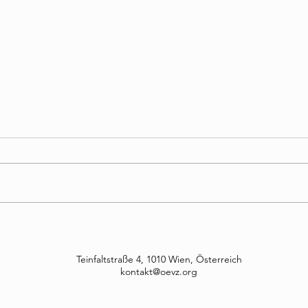
6. Dialogplattform
Publ
autochthoner
Volk
Volksgruppen im
noc
Teinfaltstraße 4, 1010 Wien, Österreich
Parlament
kontakt@oevz.org