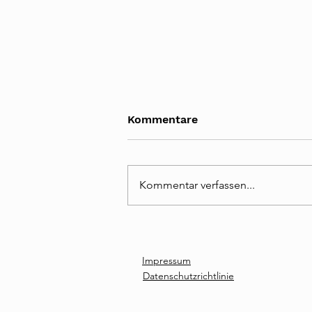
Kommentare
Kommentar verfassen...
Verfassungsausschuss
bringt Novelle zum
Volksgruppengesetz auf
Impressum
den Weg
Datenschutzrichtlinie