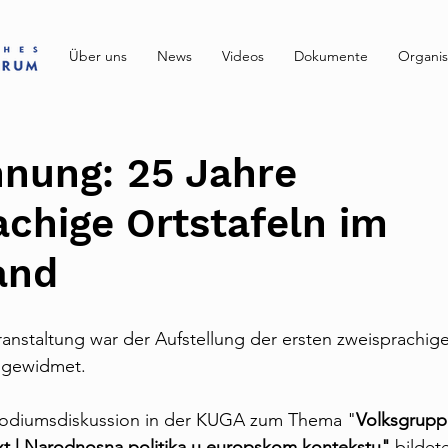
Über uns
News
Videos
Dokumente
Organis
hnung: 25 Jahre
chige Ortstafeln im
and
eranstaltung war der Aufstellung der ersten zweisprachig
 gewidmet. 
 Podiumsdiskussion in der KUGA zum Thema "
Volksgruppe
t | Narodnosna politika u europskom kontekstu" 
bildet