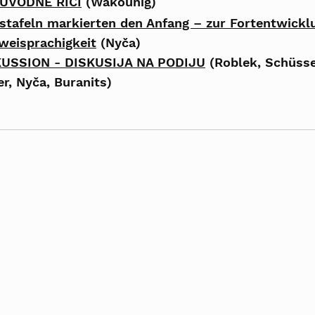
 UVODNE RIČI
 (Wakounig)
stafeln markierten den Anfang – zur Fortentwickl
Zweisprachigkeit
 (Nyča)
USSION - DISKUSIJA NA PODIJ
U
 (Roblek, Schüsse
r, Nyča, Buranits)