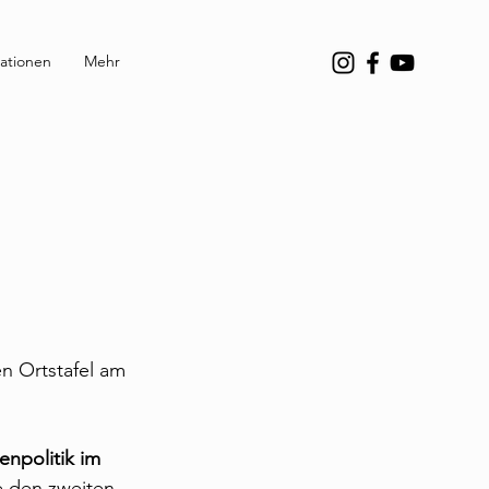
ationen
Mehr
en Ortstafel am 
npolitik im 
e den zweiten 