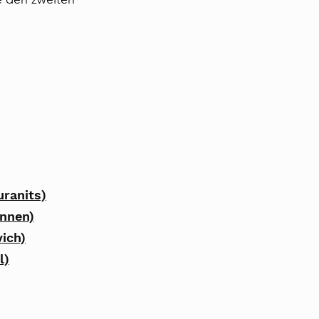
uranits)
innen)
vich)
l)