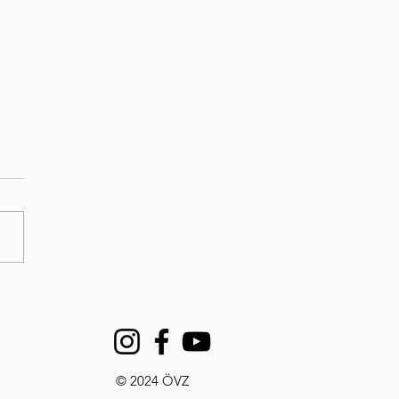
ikation: 50 Jahre
sgruppengesetz – und
h immer keine Lösung
© 2024 ÖVZ