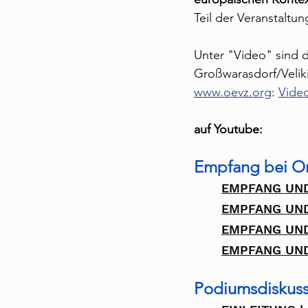
Teil der Veranstaltun
Unter "Video" sind d
Großwarasdorf/Veliki 
www.oevz.org
: 
Video
auf Youtube:
Empfang bei Or
EMPFANG UND
EMPFANG UND
EMPFANG UND
EMPFANG UND
Podiumsdiskuss