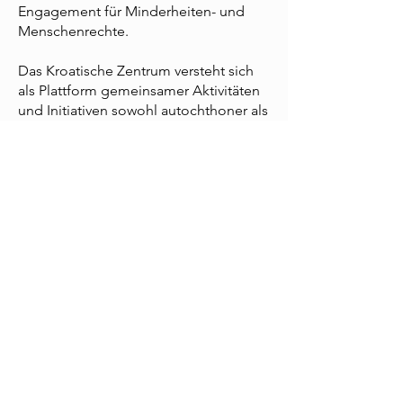
Engagement für Minderheiten- und
Menschenrechte.
Das Kroatische Zentrum versteht sich
als Plattform gemeinsamer Aktivitäten
und Initiativen sowohl autochthoner als
auch allochthoner Minderheiten und
Volksgruppen in Wien bzw. Österreich
im Sinne einer Stärkung der
interkulturellen Zusammenarbeit.
Impressum
Datenschutzrichtlinie
Teinfaltstraße 4, 1010 Wien, Österreich
kontakt@oevz.org