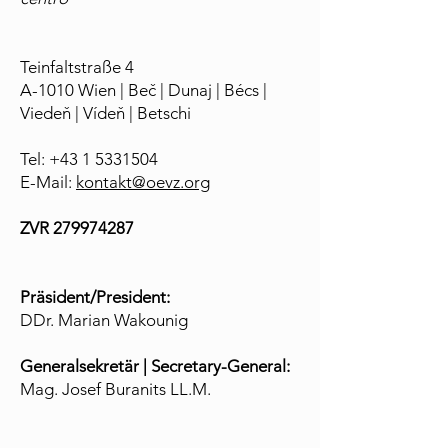
Teinfaltstraße 4
A-1010 Wien | Beč | Dunaj | Bécs |
Viedeň | Vídeň | Betschi
Tel:
+43 1 5331504
E-Mail:
kontakt@oevz.org
ZVR
279974287
Präsident/President:
DDr. Marian Wakounig
Generalsekretär | Secretary-General:
Mag. Josef Buranits LL.M.