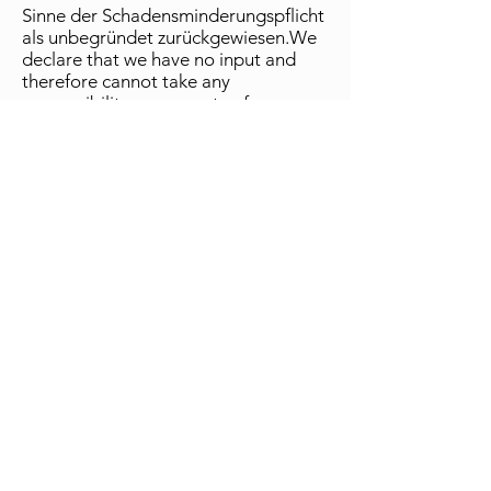
Sinne der Schadensminderungspflicht
als unbegründet zurückgewiesen.We
declare that we have no input and
therefore cannot take any
responsibility or guarantee for
contents or designs published on sites
that are linked to this site. We
distanciate from meanings beeing
published on those sites because they
can not be in any case our
meanings.Warning: despite having
carried out the appropriate checks,
we do not assume any responsibility
for the contents of external internet
pages linked. Only the respective
managers remain responsible for the
contents of those pages.
Copyright:
The contents and structure of this
website are protected by copyright.
Unless expressly stated otherwise, the