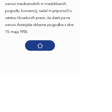
osnovi mednarodnih in meddržavnih
pogodb, konvencij, načel in priporočil o
varstvu človekovih pravic, še zlasti pa na
osnovi Avstrijske državne pogodbe z dne
15. maja 1955.
Impressum
Datenschutzrichtlinie
Teinfaltstraße 4, 1010 Wien, Österreich