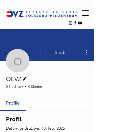
Dodatna dejanja
Sledi
OEVZ
Pisec
OEVZ
0 Sledilcev
0 Sledim
Profile
Profil
Datum pridružitve: 13. feb. 2025