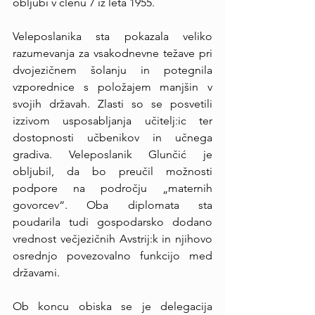
obljubi v členu 7 iz leta 1955.
Veleposlanika sta pokazala veliko 
razumevanja za vsakodnevne težave pri 
dvojezičnem šolanju in potegnila 
vzporednice s položajem manjšin v 
svojih državah. Zlasti so se posvetili 
izzivom usposabljanja učitelj:ic ter 
dostopnosti učbenikov in učnega 
gradiva. Veleposlanik Glunčić je 
obljubil, da bo preučil možnosti 
podpore na področju „maternih 
govorcev“. Oba diplomata sta 
poudarila tudi gospodarsko dodano 
vrednost večjezičnih Avstrij:k in njihovo 
osrednjo povezovalno funkcijo med 
državami.
Ob koncu obiska se je delegacija 