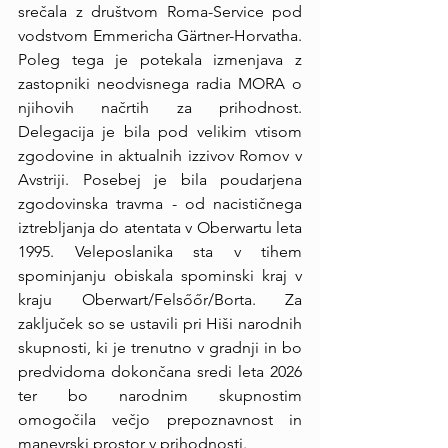
srečala z društvom Roma-Service pod 
vodstvom Emmericha Gärtner-Horvatha. 
Poleg tega je potekala izmenjava z 
zastopniki neodvisnega radia MORA o 
njihovih načrtih za prihodnost. 
Delegacija je bila pod velikim vtisom 
zgodovine in aktualnih izzivov Romov v 
Avstriji. Posebej je bila poudarjena 
zgodovinska travma - od nacističnega 
iztrebljanja do atentata v Oberwartu leta 
1995. Veleposlanika sta v tihem 
spominjanju obiskala spominski kraj v 
kraju Oberwart/Felsőőr/Borta. Za 
zaključek so se ustavili pri Hiši narodnih 
skupnosti, ki je trenutno v gradnji in bo 
predvidoma dokončana sredi leta 2026 
ter bo narodnim skupnostim 
omogočila večjo prepoznavnost in 
manevrski prostor v prihodnosti.