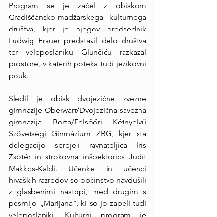
Program se je začel z obiskom 
Gradiščansko-madžarskega kulturnega 
društva, kjer je njegov predsednik 
Ludwig Frauer predstavil delo društva 
ter veleposlaniku Glunčiću razkazal 
prostore, v katerih poteka tudi jezikovni 
pouk.
Sledil je obisk dvojezične zvezne 
gimnazije Oberwart/Dvojezična savezna 
gimnazija Borta/Felsőőri Kétnyelvű 
Szövetségi Gimnázium ZBG, kjer sta 
delegacijo sprejeli ravnateljica Iris 
Zsotér in strokovna inšpektorica Judit 
Makkos-Kaldi. Učenke in učenci 
hrvaških razredov so občinstvo navdušili 
z glasbenimi nastopi, med drugim s 
pesmijo „Marijana“, ki so jo zapeli tudi 
veleposlaniki. Kulturni program je 