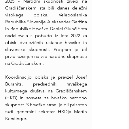
2025 - Narodni skupnosti živeči na 
Gradiščanskem sta bili danes deležni 
visokega obiska. Veleposlanika 
Republike Slovenije Aleksander Geržina 
in Republike Hrvaške Daniel Glunčić sta 
nadaljevala s pobudo iz leta 2022 za 
obisk dvojezičnih ustanov hrvaške in 
slovenske skupnosti. Program je bil 
prvič razširjen na vse narodne skupnosti 
na Gradiščanskem.
Koordinacijo obiska je prevzel Josef 
Buranits, predsednik hrvaškega 
kulturnega društva na Gradiščanskem 
(HKD) in sosveta za hrvaško narodno 
skupnost. S hrvaške strani je bil prisoten 
tudi generalni sekretar HKDja Martin 
Kerstinger.