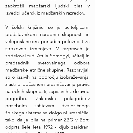
zaokrožil madžarski ljudski ples v 
izvedbi učen:k iz madžarskih razredov.
V šolski knjižnici se je učitelj:icam, 
predstavnikom narodnih skupnosti in 
veleposlanikom ponudila priložnost za 
strokovno izmenjavo. V razpravah je 
sodeloval tudi Attila Somogyi, učitelj in 
predsednik svetovalnega odbora 
madžarske etnične skupine. Razpravljali 
so o izzivih na področju izobraževanja, 
zlasti o počasnem uresničevanju pravic 
narodnih skupnosti, zapisanih z državno 
pogodbo. Zakonska prilagoditev 
posebnim zahtevam dvojezičnega 
šolskega sistema se dolgo ni uresničila, 
tako da je bila na primer ZBG v Borti 
odprta šele leta 1992 - kljub zasidrani 