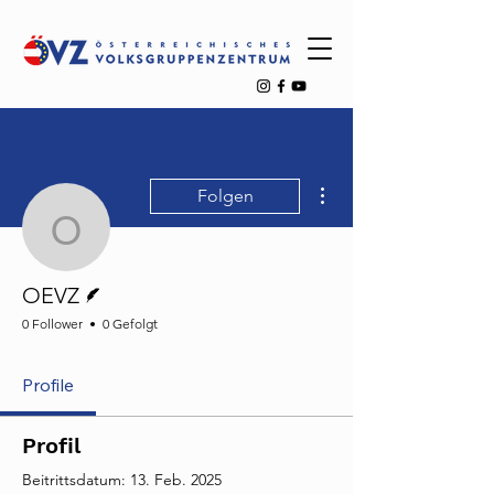
Weitere Optionen
Folgen
OEVZ
Autor
OEVZ
0 Follower
0 Gefolgt
Profile
Profil
Beitrittsdatum: 13. Feb. 2025