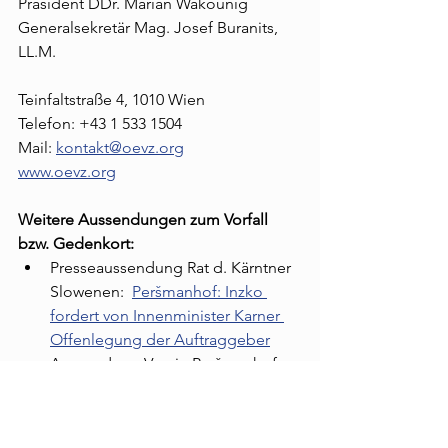
Präsident DDr. Marian Wakounig 
Generalsekretär Mag. Josef Buranits, 
LL.M.
Teinfaltstraße 4, 1010 Wien
Telefon: +43 1 533 1504
Mail: 
kontakt@oevz.org
www.oevz.org
Weitere Aussendungen zum Vorfall 
bzw. Gedenkort: 
Presseaussendung Rat d. Kärntner 
Slowenen:  
Peršmanhof: Inzko 
fordert von Innenminister Karner 
Offenlegung der Auftraggeber
Aussendung Verein Peršmanhof: 
persman.at/de/presseaussendung-
des-drustvo-verein-persman-zum-
polizeieinsatz-an-der-