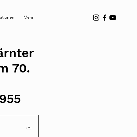
ationen
Mehr
ärnter
m 70.
n
1955