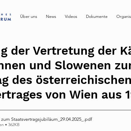
Über uns
News
Videos
Dokumente
Organis
g der Vertretung der K
nnen und Slowenen zu
g des österreichische
rtrages von Wien aus 
 zum Staatsvertragsjubiläum_29.04.2025_
.pdf
en • 362KB