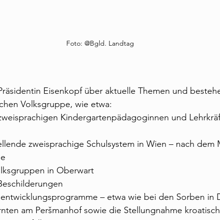
Foto: @Bgld. Landtag
 Präsidentin Eisenkopf über aktuelle Themen und bestehen
schen Volksgruppe, wie etwa:
zweisprachigen Kindergartenpädagoginnen und Lehrkräf
ellende zweisprachige Schulsystem in Wien – nach dem 
le
olksgruppen in Oberwart
Beschilderungen
hentwicklungsprogramme – etwa wie bei den Sorben in 
ärnten am Peršmanhof sowie die Stellungnahme kroatisch