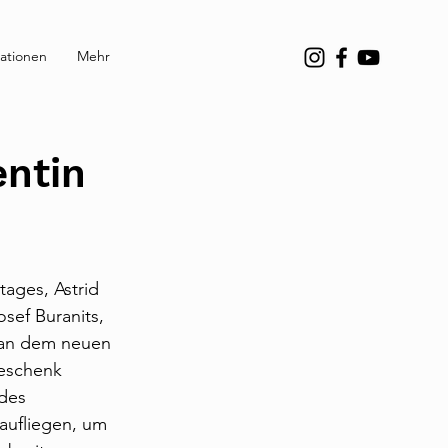
ationen
Mehr
entin
ages, Astrid 
sef Buranits, 
 an dem neuen 
Geschenk 
des 
aufliegen, um 