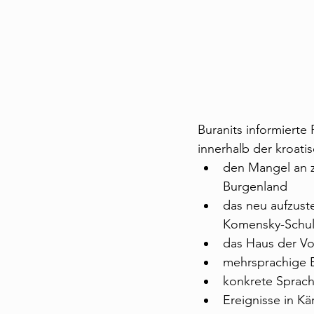
Buranits informierte
innerhalb der kroati
den Mangel an 
Burgenland
das neu aufzust
Komensky-Schu
das Haus der V
mehrsprachige 
konkrete Sprac
Ereignisse in K