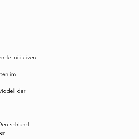
de Initiativen 
ten im 
Modell der 
Deutschland
er 