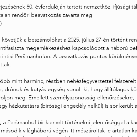
ezésének 80. évfordulóján tartott nemzetközi ifjúsági tá
alan rendőri beavatkozás zavarta meg
)
vetjük a beszámolókat a 2025. július 27-én történt ren
antifasiszta megemlékezéshez kapcsolódott a háború bef
arintiai Peršmanhofon. A beavatkozás pontos körülménye
ttak.
 több mint harminc, részben nehézfegyverzettel felszerelt
r, drónok és kutyás egység vonult ki, hogy állítólagos kö
roljon meg. Emellett személyazonosság-ellenőrzésekre, 
egy házkutatásra (bírósági engedély nélkül) is sor került
 a Peršmanhof bír kiemelt történelmi jelentőséggel a kari
ásodik világháború végén itt mészároltak le ártatlan kar