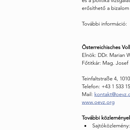
és a politika vizsgál
erősíthető a bizalo
További információ:
Österreichisches Vo
Elnök: DDr. Marian 
Főtitkár: Mag. Josef 
Teinfaltstraße 4, 101
Telefon: +43 1 533 1
Mail: 
kontakt@oevz.
www.oevz.org
További közlemények 
Sajtóközlemény: 