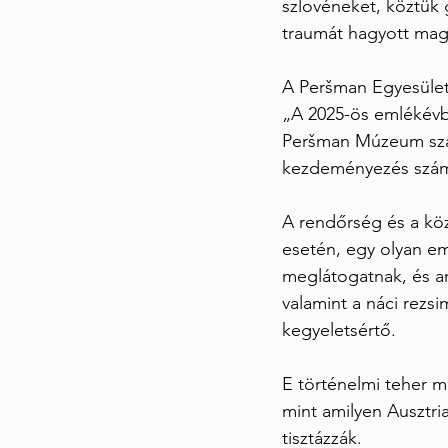
szlovéneket, köztük
traumát hagyott maga
A Peršman Egyesület 
„A 2025-ös emlékévbe
Peršman Múzeum szám
kezdeményezés szám
A rendőrség és a köz
esetén, egy olyan em
meglátogatnak, és ame
valamint a náci rezsim
kegyeletsértő.
E történelmi teher m
mint amilyen Ausztri
tisztázzák.