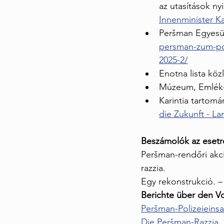
az utasítások nyi
Innenminister K
Peršman Egyesül
persman-zum-po
2025-2/
Enotna lista köz
Múzeum, Emlék- 
Karintia tartom
die Zukunft - L
Beszámolók az esetr
Peršman-rendőri akc
razzia.
Egy rekonstrukció. – 
Berichte über den Vor
Peršman-Polizeieinsa
Die Peršman-Razzia. 