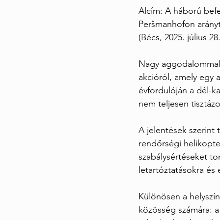
Alcím: A háború befej
Peršmanhofon arányt
(Bécs, 2025. július 28.
Nagy aggodalommal kö
akcióról, amely egy 
évfordulóján a dél-k
nem teljesen tisztázo
A jelentések szerint
rendőrségi helikopte
szabálysértéseket to
letartóztatásokra és 
Különösen a helyszín,
közösség számára: a m