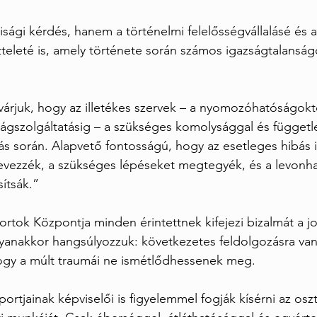
sági kérdés, hanem a történelmi felelősségvállalásé és a
szteleté is, amely története során számos igazságtalanság
lvárjuk, hogy az illetékes szervek – a nyomozóhatóságoktó
ságszolgáltatásig – a szükséges komolysággal és függet
gálás során. Alapvető fontosságú, hogy az esetleges hibás
ezzék, a szükséges lépéseket megtegyék, és a levonha
ítsák.”
tok Központja minden érintettnek kifejezi bizalmát a jo
anakkor hangsúlyozzuk: következetes feldolgozásra van
gy a múlt traumái ne ismétlődhessenek meg.
ortjainak képviselői is figyelemmel fogják kísérni az osz