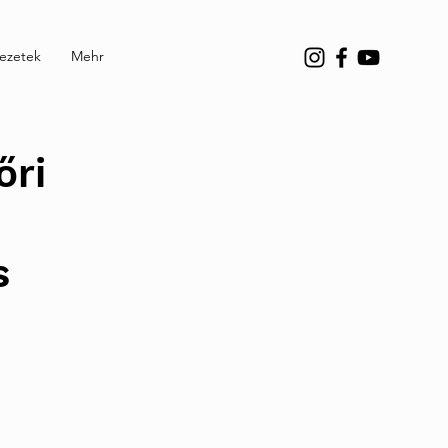
vezetek
Mehr
őri
s