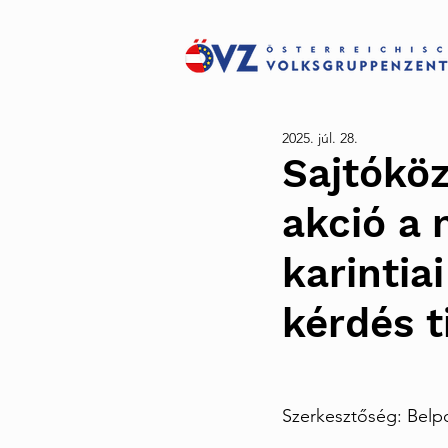
2025. júl. 28.
Sajtóköz
akció a 
karinti
kérdés t
Szerkesztőség: Belp