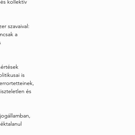
s kollektív 
r szavaival: 
mcsak a 
 
sértések 
tikusai is 
errortetteinek, 
iszteletlen és 
jogállamban, 
éktalanul 