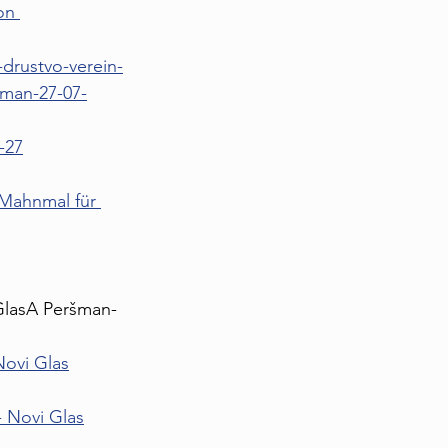
on 
drustvo-verein-
man-27-07-
-27
Mahnmal für 
 GlasA Peršman-
Novi Glas
- Novi Glas