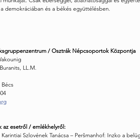
ati munkáját. Csak éberséggel, átláthatósággal és egyértel
m a demokráciában és a békés együttélésben.
lksgruppenzentrum / Osztrák Népcsoportok Központja
Wakounig
Buranits, LL.M.
0 Bécs
504
org
az esetről / emlékhelyről:
Karintiai Szlovének Tanácsa – Peršmanhof: Inzko a belüg