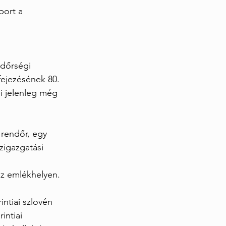
bort a 
dőrségi 
ejezésének 80. 
i jelenleg még 
 rendőr, egy 
zigazgatási 
 az emlékhelyen.
ntiai szlovén 
intiai 