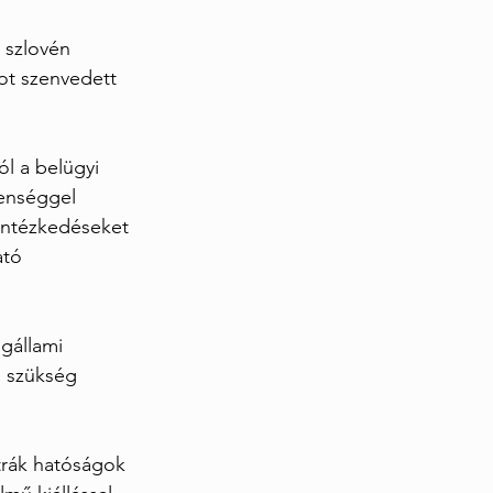
 szlovén 
ot szenvedett 
l a belügyi 
lenséggel 
 intézkedéseket 
tó 
gállami 
 szükség 
trák hatóságok 