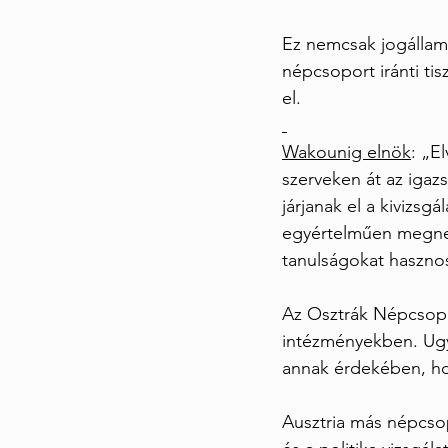
Ez nemcsak jogállami
népcsoport iránti ti
el.
Wakounig elnök
: „E
szerveken át az igaz
járjanak el a kivizs
egyértelműen megnev
tanulságokat hasznos
Az Osztrák Népcsopor
intézményekben. Ugy
annak érdekében, ho
Ausztria más népcsop