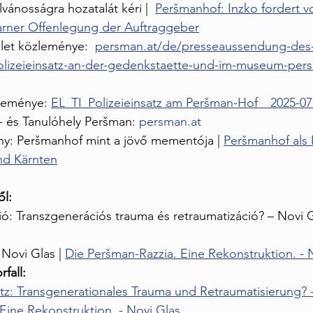
lvánosságra hozatalát kéri |  
Peršmanhof: Inzko fordert v
arner Offenlegung der Auftraggeber
et közleménye:  
persman.at/de/presseaussendung-des-
lizeieinsatz-an-der-gedenkstaette-und-im-museum-pers
leménye: 
EL_TI_Polizeieinsatz am Peršman-Hof__2025-07
és Tanulóhely Peršman: 
persman.at
ány: Peršmanhof mint a jövő mementója | 
Peršmanhof als 
and Kärnten
ől:
ió: Transzgenerációs trauma és retraumatizáció? – Novi
Novi Glas | 
Die Peršman-Razzia. Eine Rekonstruktion. - 
fall:
tz: Transgenerationales Trauma und Retraumatisierung? 
Eine Rekonstruktion. - Novi Glas