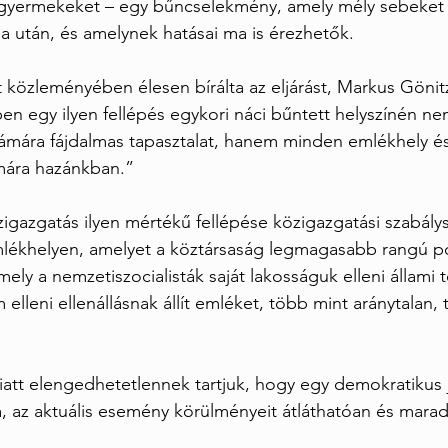
 gyermekeket – egy bűncselekmény, amely mély sebeket é
 után, és amelynek hatásai ma is érezhetők.
közleményében élesen bírálta az eljárást, Markus Gönitze
n egy ilyen fellépés egykori náci bűntett helyszínén ne
ára fájdalmas tapasztalat, hanem minden emlékhely és
ára hazánkban.”
igazgatás ilyen mértékű fellépése közigazgatási szabály
lékhelyen, amelyet a köztársaság legmagasabb rangú poli
ly a nemzetiszocialisták saját lakosságuk elleni állami t
 elleni ellenállásnak állít emléket, több mint aránytalan, t
iatt elengedhetetlennek tartjuk, hogy egy demokratikus 
a, az aktuális esemény körülményeit átláthatóan és marad