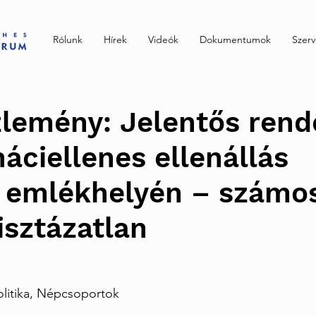
Rólunk
Hírek
Videók
Dokumentumok
Szer
lemény: Jelentős rend
náciellenes ellenállás
ai emlékhelyén – számo
isztázatlan
olitika, Népcsoportok