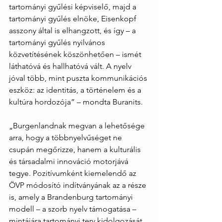
tartományi gyűlési képviselő, majd a 
tartományi gyűlés elnöke, Eisenkopf 
asszony által is elhangzott, és így – a 
tartományi gyűlés nyilvános 
közvetítésének köszönhetően – ismét 
láthatóvá és hallhatóvá vált. A nyelv 
jóval több, mint puszta kommunikációs 
eszköz: az identitás, a történelem és a 
kultúra hordozója” – mondta Buranits.
„Burgenlandnak megvan a lehetősége 
arra, hogy a többnyelvűséget ne 
csupán megőrizze, hanem a kulturális 
és társadalmi innováció motorjává 
tegye. Pozitívumként kiemelendő az 
ÖVP módosító indítványának az a része 
is, amely a Brandenburg tartományi 
modell – a szorb nyelv támogatása – 
mintájára tartományi terv kidolgozását 