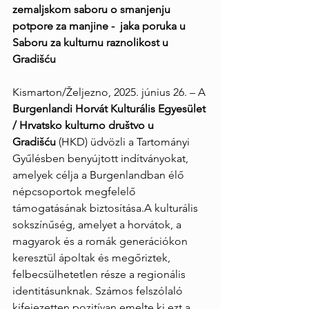
zemaljskom saboru o smanjenju 
potpore za manjine -  jaka poruka u 
Saboru za kulturnu raznolikost u 
Gradišću
Kismarton/Željezno, 2025. június 26. – A 
Burgenlandi Horvát Kulturális Egyesület 
/ Hrvatsko kulturno društvo u 
Gradišću
 (HKD) üdvözli a Tartományi 
Gyűlésben benyújtott indítványokat, 
amelyek célja a Burgenlandban élő 
népcsoportok megfelelő 
támogatásának biztosítása.A kulturális 
sokszínűség, amelyet a horvátok, a 
magyarok és a romák generációkon 
keresztül ápoltak és megőriztek, 
felbecsülhetetlen része a regionális 
identitásunknak. Számos felszólaló 
kifejezetten pozitívan emelte ki ezt a 