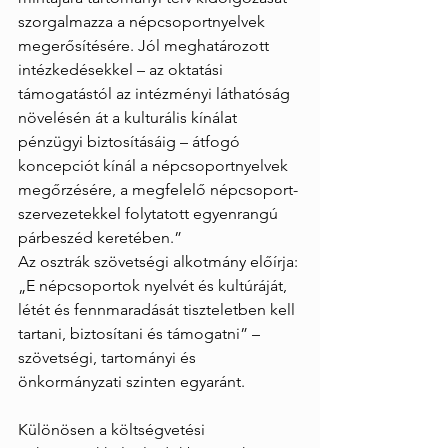
szorgalmazza a népcsoportnyelvek 
megerősítésére. Jól meghatározott 
intézkedésekkel – az oktatási 
támogatástól az intézményi láthatóság 
növelésén át a kulturális kínálat 
pénzügyi biztosításáig – átfogó 
koncepciót kínál a népcsoportnyelvek 
megőrzésére, a megfelelő népcsoport-
szervezetekkel folytatott egyenrangú 
párbeszéd keretében.”
Az osztrák szövetségi alkotmány előírja: 
„E népcsoportok nyelvét és kultúráját, 
létét és fennmaradását tiszteletben kell 
tartani, biztosítani és támogatni” – 
szövetségi, tartományi és 
önkormányzati szinten egyaránt.
Különösen a költségvetési 