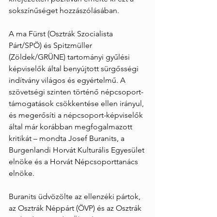
sokszínűséget hozzászólásában.
A ma Fürst (Osztrák Szocialista 
Párt/SPÖ) és Spitzmüller 
(Zöldek/GRÜNE) tartományi gyűlési 
képviselők által benyújtott sürgősségi 
indítvány világos és egyértelmű. A 
szövetségi szinten történő népcsoport-
támogatások csökkentése ellen irányul, 
és megerősíti a népcsoport-képviselők 
által már korábban megfogalmazott 
kritikát – mondta Josef Buranits, a 
Burgenlandi Horvát Kulturális Egyesület 
elnöke és a Horvát Népcsoporttanács 
elnöke.
Buranits üdvözölte az ellenzéki pártok, 
az Osztrák Néppárt (ÖVP) és az Osztrák 