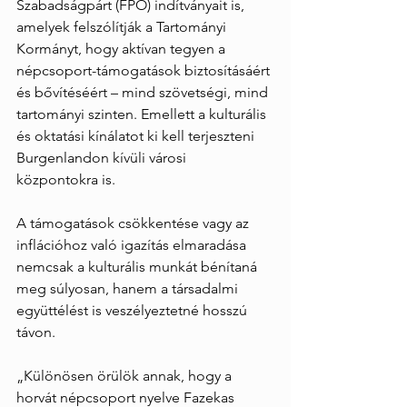
Szabadságpárt (FPÖ) indítványait is, 
amelyek felszólítják a Tartományi 
Kormányt, hogy aktívan tegyen a 
népcsoport-támogatások biztosításáért 
és bővítéséért – mind szövetségi, mind 
tartományi szinten. Emellett a kulturális 
és oktatási kínálatot ki kell terjeszteni 
Burgenlandon kívüli városi 
központokra is.
A támogatások csökkentése vagy az 
inflációhoz való igazítás elmaradása 
nemcsak a kulturális munkát bénítaná 
meg súlyosan, hanem a társadalmi 
együttélést is veszélyeztetné hosszú 
távon.
„Különösen örülök annak, hogy a 
horvát népcsoport nyelve Fazekas 