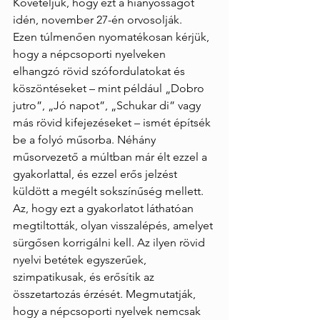
Követeljük, hogy ezt a hiányosságot 
idén, november 27-én orvosolják.
Ezen túlmenően nyomatékosan kérjük, 
hogy a népcsoporti nyelveken 
elhangzó rövid szófordulatokat és 
köszöntéseket – mint például „Dobro 
jutro”, „Jó napot”, „Schukar di” vagy 
más rövid kifejezéseket – ismét építsék 
be a folyó műsorba. Néhány 
műsorvezető a múltban már élt ezzel a 
gyakorlattal, és ezzel erős jelzést 
küldött a megélt sokszínűség mellett. 
Az, hogy ezt a gyakorlatot láthatóan 
megtiltották, olyan visszalépés, amelyet 
sürgősen korrigálni kell. Az ilyen rövid 
nyelvi betétek egyszerűek, 
szimpatikusak, és erősítik az 
összetartozás érzését. Megmutatják, 
hogy a népcsoporti nyelvek nemcsak 