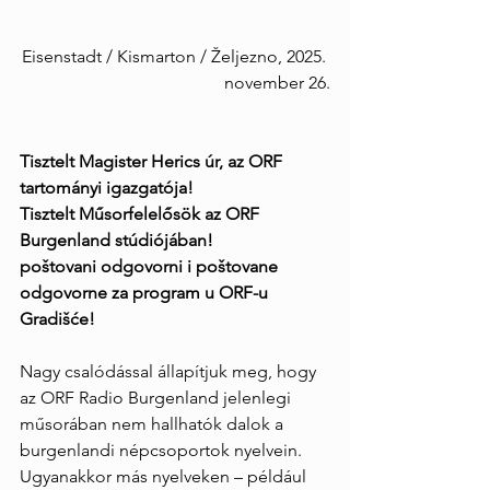
Eisenstadt / Kismarton / Željezno, 2025. 
november 26.
Tisztelt Magister Herics úr, az ORF 
tartományi igazgatója!
Tisztelt Műsorfelelősök az ORF 
Burgenland stúdiójában!
poštovani odgovorni i poštovane 
odgovorne za program u ORF-u 
Gradišće!
Nagy csalódással állapítjuk meg, hogy 
az ORF Radio Burgenland jelenlegi 
műsorában nem hallhatók dalok a 
burgenlandi népcsoportok nyelvein. 
Ugyanakkor más nyelveken – például 