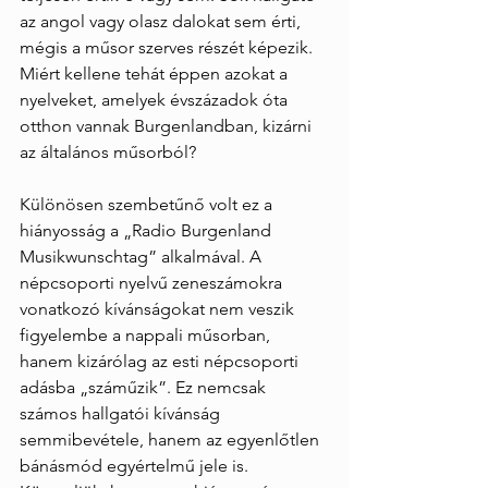
az angol vagy olasz dalokat sem érti, 
mégis a műsor szerves részét képezik. 
Miért kellene tehát éppen azokat a 
nyelveket, amelyek évszázadok óta 
otthon vannak Burgenlandban, kizárni 
az általános műsorból?
Különösen szembetűnő volt ez a 
hiányosság a „Radio Burgenland 
Musikwunschtag” alkalmával. A 
népcsoporti nyelvű zeneszámokra 
vonatkozó kívánságokat nem veszik 
figyelembe a nappali műsorban, 
hanem kizárólag az esti népcsoporti 
adásba „száműzik”. Ez nemcsak 
számos hallgatói kívánság 
semmibevétele, hanem az egyenlőtlen 
bánásmód egyértelmű jele is. 