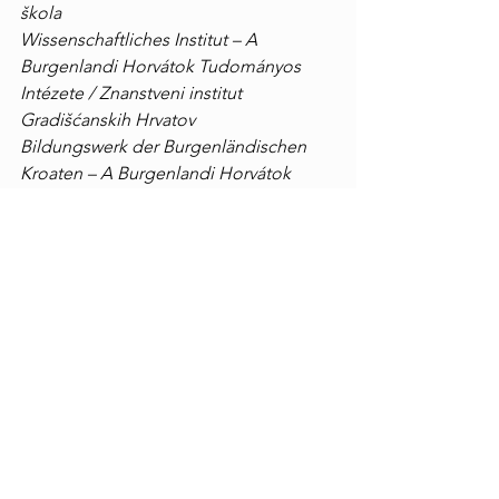
škola
Wissenschaftliches Institut – A 
Burgenlandi Horvátok Tudományos 
Intézete / Znanstveni institut 
Gradišćanskih Hrvatov
Bildungswerk der Burgenländischen 
Kroaten – A Burgenlandi Horvátok 
Oktatási Egyesülete / Društvo za 
obrazovanje Gradišćanskih Hrvatov
Kroatischer Presseverein – Horvát 
Sajtóegyesület / Hrvatsko štamparsko 
društvo
Kroatische Wirtschaftsagentur – Horvát 
Gazdasági Ügynökség / Hrvatska 
gospodarska agencija
ARGE Kommunalpolitiker – A 
Burgenlandi Horvát Önkormányzati 
Politikusok Munkaközössége / Djelatna 
zajednica hrvatskih političarov u 