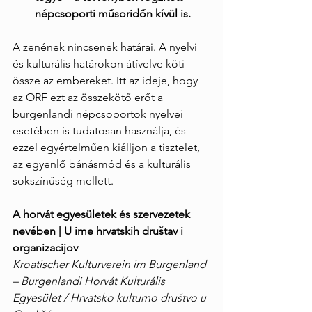
népcsoporti műsoridőn kívül is.
A zenének nincsenek határai. A nyelvi 
és kulturális határokon átívelve köti 
össze az embereket. Itt az ideje, hogy 
az ORF ezt az összekötő erőt a 
burgenlandi népcsoportok nyelvei 
esetében is tudatosan használja, és 
ezzel egyértelműen kiálljon a tisztelet, 
az egyenlő bánásmód és a kulturális 
sokszínűség mellett.
A horvát egyesületek és szervezetek 
nevében | U ime hrvatskih društav i 
organizacijov
Kroatischer Kulturverein im Burgenland 
– Burgenlandi Horvát Kulturális 
Egyesület / Hrvatsko kulturno društvo u 