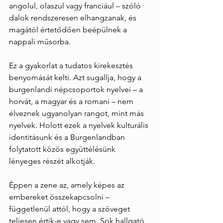
angolul, olaszul vagy franciául – szóló 
dalok rendszeresen elhangzanak, és 
magától értetődően beépülnek a 
nappali műsorba.
Ez a gyakorlat a tudatos kirekesztés 
benyomását kelti. Azt sugallja, hogy a 
burgenlandi népcsoportok nyelvei – a 
horvát, a magyar és a romani – nem 
élveznek ugyanolyan rangot, mint más 
nyelvek. Holott ezek a nyelvek kulturális 
identitásunk és a Burgenlandban 
folytatott közös együttélésünk 
lényeges részét alkotják.
Éppen a zene az, amely képes az 
embereket összekapcsolni – 
függetlenül attól, hogy a szöveget 
teljesen értik-e vagy sem. Sok hallgató 