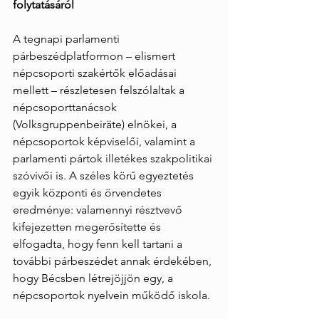
folytatásáról
A tegnapi parlamenti 
párbeszédplatformon – elismert 
népcsoporti szakértők előadásai 
mellett – részletesen felszólaltak a 
népcsoporttanácsok 
(Volksgruppenbeiräte) elnökei, a 
népcsoportok képviselői, valamint a 
parlamenti pártok illetékes szakpolitikai 
szóvivői is. A széles körű egyeztetés 
egyik központi és örvendetes 
eredménye: valamennyi résztvevő 
kifejezetten megerősítette és 
elfogadta, hogy fenn kell tartani a 
további párbeszédet annak érdekében, 
hogy Bécsben létrejöjjön egy, a 
népcsoportok nyelvein működő iskola.