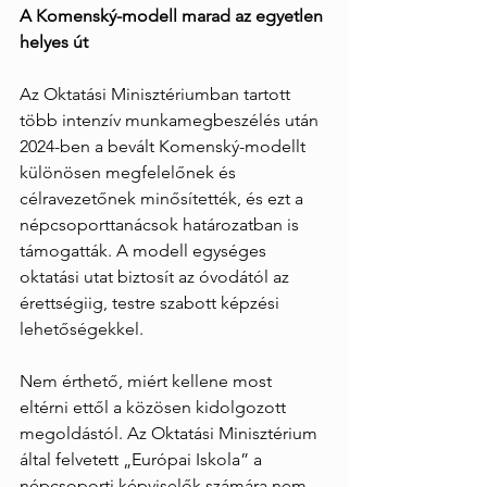
A Komenský-modell marad az egyetlen 
helyes út
Az Oktatási Minisztériumban tartott 
több intenzív munkamegbeszélés után 
2024-ben a bevált Komenský-modellt 
különösen megfelelőnek és 
célravezetőnek minősítették, és ezt a 
népcsoporttanácsok határozatban is 
támogatták. A modell egységes 
oktatási utat biztosít az óvodától az 
érettségiig, testre szabott képzési 
lehetőségekkel.
Nem érthető, miért kellene most 
eltérni ettől a közösen kidolgozott 
megoldástól. Az Oktatási Minisztérium 
által felvetett „Európai Iskola” a 
népcsoporti képviselők számára nem 