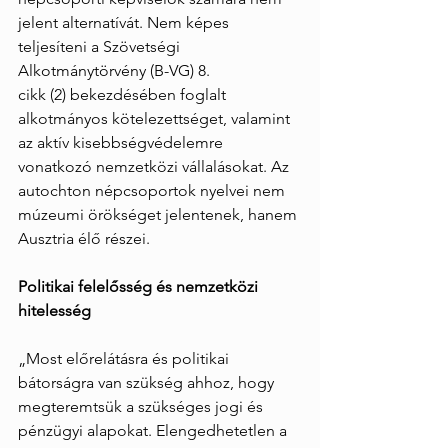
jelent alternatívát. Nem képes 
teljesíteni a Szövetségi 
Alkotmánytörvény (B-VG) 8.
cikk (2) bekezdésében foglalt 
alkotmányos kötelezettséget, valamint 
az aktív kisebbségvédelemre 
vonatkozó nemzetközi vállalásokat. Az 
autochton népcsoportok nyelvei nem 
múzeumi örökséget jelentenek, hanem 
Ausztria élő részei.
Politikai felelősség és nemzetközi 
hitelesség
„Most előrelátásra és politikai 
bátorságra van szükség ahhoz, hogy 
megteremtsük a szükséges jogi és 
pénzügyi alapokat. Elengedhetetlen a 