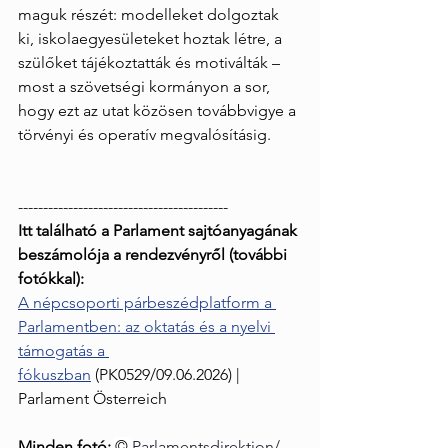
maguk részét: modelleket dolgoztak 
ki, iskolaegyesületeket hoztak létre, a 
szülőket tájékoztatták és motiválták – 
most a szövetségi kormányon a sor, 
hogy ezt az utat közösen továbbvigye a 
törvényi és operatív megvalósításig.
------------------------------------------
Itt található a Parlament sajtóanyagának 
beszámolója a rendezvényről (további 
fotókkal):
A népcsoporti párbeszédplatform a 
Parlamentben: az oktatás és a nyelvi 
támogatás a 
fókuszban
 (PK0529/09.06.2026) | 
Parlament Österreich
Minden fotó: 
©
Parlamentsdirektion/​