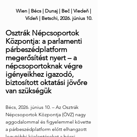
Wien | Bécs | Dunaj | Beč | Viedeň | 
Vídeň | Betschi, 2026. június 10.
Osztrák Népcsoportok 
Központja: a parlamenti 
párbeszédplatform 
megerősítést nyert – a 
népcsoportoknak végre 
igényeikhez igazodó, 
biztosított oktatási jövőre 
van szükségük
Bécs, 2026. június 10. – Az Osztrák 
Népcsoportok Központja (ÖVZ) nagy 
aggodalommal és figyelemmel követte 
a párbeszédplatform előtt elhangzott 
legutóbbi kijelentéseket a bécsi 