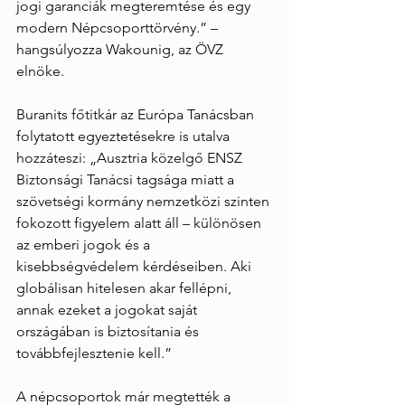
jogi garanciák megteremtése és egy 
modern Népcsoporttörvény.” – 
hangsúlyozza Wakounig, az ÖVZ 
elnöke.
Buranits főtitkár az Európa Tanácsban 
folytatott egyeztetésekre is utalva 
hozzáteszi: „Ausztria közelgő ENSZ 
Biztonsági Tanácsi tagsága miatt a 
szövetségi kormány nemzetközi szinten 
fokozott figyelem alatt áll – különösen 
az emberi jogok és a 
kisebbségvédelem kérdéseiben. Aki 
globálisan hitelesen akar fellépni, 
annak ezeket a jogokat saját 
országában is biztosítania és 
továbbfejlesztenie kell.”
A népcsoportok már megtették a 