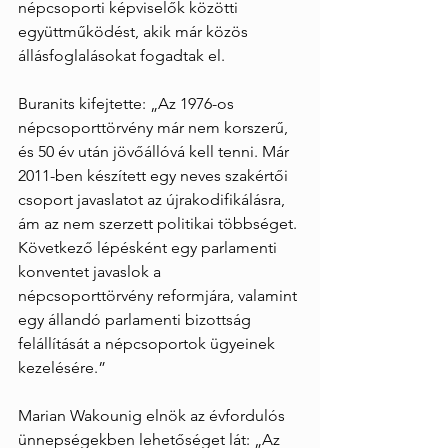
népcsoporti képviselők közötti 
együttműködést, akik már közös 
állásfoglalásokat fogadtak el.
Buranits kifejtette: „Az 1976-os 
népcsoporttörvény már nem korszerű, 
és 50 év után jövőállóvá kell tenni. Már 
2011-ben készített egy neves szakértői 
csoport javaslatot az újrakodifikálásra, 
ám az nem szerzett politikai többséget. 
Következő lépésként egy parlamenti 
konventet javaslok a 
népcsoporttörvény reformjára, valamint 
egy állandó parlamenti bizottság 
felállítását a népcsoportok ügyeinek 
kezelésére.”
Marian Wakounig elnök az évfordulós 
ünnepségekben lehetőséget lát: „Az 