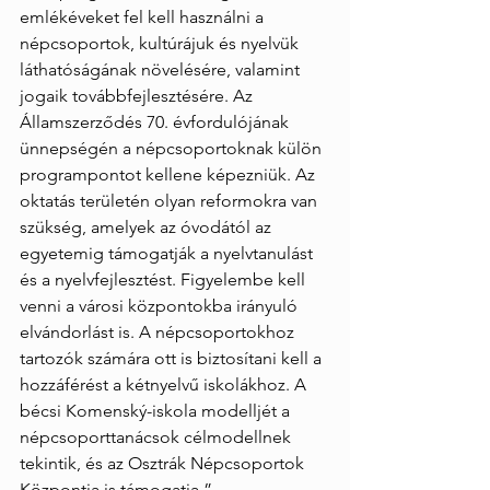
emlékéveket fel kell használni a 
népcsoportok, kultúrájuk és nyelvük 
láthatóságának növelésére, valamint 
jogaik továbbfejlesztésére. Az 
Államszerződés 70. évfordulójának 
ünnepségén a népcsoportoknak külön 
programpontot kellene képezniük. Az 
oktatás területén olyan reformokra van 
szükség, amelyek az óvodától az 
egyetemig támogatják a nyelvtanulást 
és a nyelvfejlesztést. Figyelembe kell 
venni a városi központokba irányuló 
elvándorlást is. A népcsoportokhoz 
tartozók számára ott is biztosítani kell a 
hozzáférést a kétnyelvű iskolákhoz. A 
bécsi Komenský-iskola modelljét a 
népcsoporttanácsok célmodellnek 
tekintik, és az Osztrák Népcsoportok 
Központja is támogatja.”