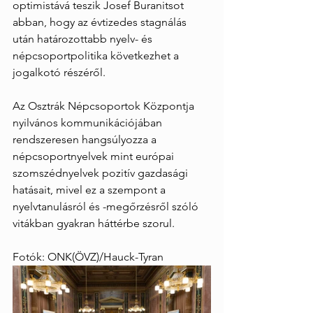
optimistává teszik Josef Buranitsot 
abban, hogy az évtizedes stagnálás 
után határozottabb nyelv- és 
népcsoportpolitika következhet a 
jogalkotó részéről.
Az Osztrák Népcsoportok Központja 
nyilvános kommunikációjában 
rendszeresen hangsúlyozza a 
népcsoportnyelvek mint európai 
szomszédnyelvek pozitív gazdasági 
hatásait, mivel ez a szempont a 
nyelvtanulásról és -megőrzésről szóló 
vitákban gyakran háttérbe szorul.
Fotók: ONK(ÖVZ)/Hauck-Tyran