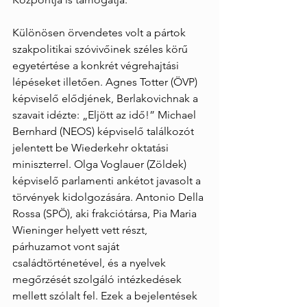
Különösen örvendetes volt a pártok 
szakpolitikai szóvivőinek széles körű 
egyetértése a konkrét végrehajtási 
lépéseket illetően. Agnes Totter (ÖVP) 
képviselő elődjének, Berlakovichnak a 
szavait idézte: „Eljött az idő!” Michael 
Bernhard (NEOS) képviselő találkozót 
jelentett be Wiederkehr oktatási 
miniszterrel. Olga Voglauer (Zöldek) 
képviselő parlamenti ankétot javasolt a 
törvények kidolgozására. Antonio Della 
Rossa (SPÖ), aki frakciótársa, Pia Maria 
Wieninger helyett vett részt, 
párhuzamot vont saját 
családtörténetével, és a nyelvek 
megőrzését szolgáló intézkedések 
mellett szólalt fel. Ezek a bejelentések 