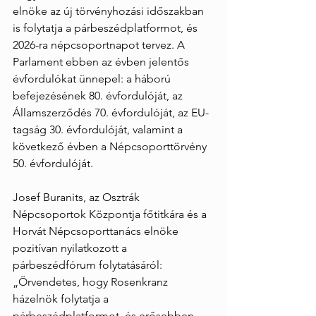
elnöke az új törvényhozási időszakban 
is folytatja a párbeszédplatformot, és 
2026-ra népcsoportnapot tervez. A 
Parlament ebben az évben jelentős 
évfordulókat ünnepel: a háború 
befejezésének 80. évfordulóját, az 
Államszerződés 70. évfordulóját, az EU-
tagság 30. évfordulóját, valamint a 
következő évben a Népcsoporttörvény 
50. évfordulóját.
Josef Buranits, az Osztrák 
Népcsoportok Központja főtitkára és a 
Horvát Népcsoporttanács elnöke 
pozitívan nyilatkozott a 
párbeszédfórum folytatásáról: 
„Örvendetes, hogy Rosenkranz 
házelnök folytatja a 
párbeszédplatformot, és erősebben 