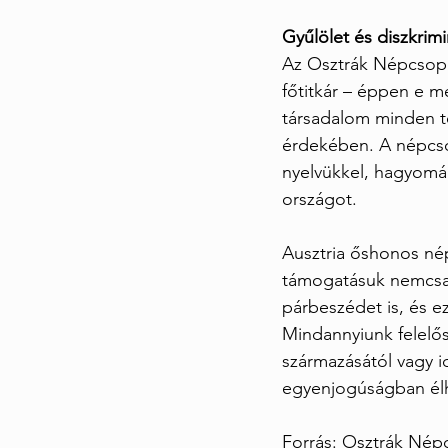
Gyűlölet és diszkrimi
Az Osztrák Népcsopo
főtitkár – éppen e m
társadalom minden t
érdekében. A népcsop
nyelvükkel, hagyomán
országot.
Ausztria őshonos né
támogatásuk nemcsak 
párbeszédet is, és e
Mindannyiunk felelős
származásától vagy i
egyenjogúságban él
Forrás: Osztrák Né