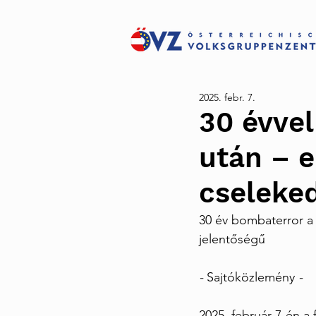
2025. febr. 7.
30 évvel
után – e
cseleke
30 év bombaterror a
jelentőségű
- 
Sajtóközlemény 
- 
2025. február 7-én a