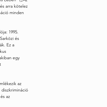
és arra kötelez 
náció minden 
ója: 1995. 
Sarközi és 
k. Ez a 
kus 
akiban egy 
t 
mlékezik az 
 diszkrimináció 
és az 
.