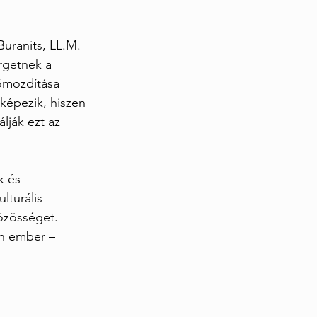
uranits, LL.M. 
rgetnek a 
őmozdítása 
képezik, hiszen 
lják ezt az 
k és 
lturális 
közösséget.
en ember – 
 