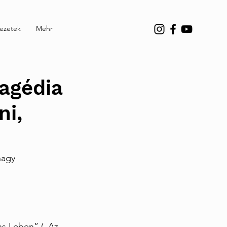
vezetek
Mehr
ragédia
ni,
nagy 
ns Leben” („Az 