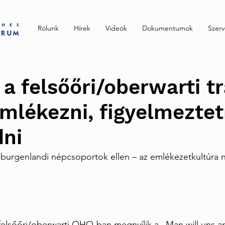
Rólunk
Hírek
Videók
Dokumentumok
Szer
 a felsőőri/oberwarti t
mlékezni, figyelmeztet
dni
 burgenlandi népcsoportok ellen – az emlékezetkultúra 
 felsőőri/oberwarti OHO-ban megnyílik a „Man will uns a