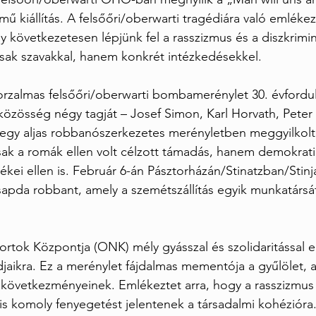
mű kiállítás. A felsőőri/oberwarti tragédiára való emlékez
 következetesen lépjünk fel a rasszizmus és a diszkrimi
sak szavakkal, hanem konkrét intézkedésekkel.
rzalmas felsőőri/oberwarti bombamerénylet 30. évfordul
közösség négy tagját – Josef Simon, Karl Horvath, Peter 
egy aljas robbanószerkezetes merényletben meggyilkoltá
ak a romák ellen volt célzott támadás, hanem demokrati
ékei ellen is. Február 6-án Pásztorházán/Stinatzban/Stinj
apda robbant, amely a szemétszállítás egyik munkatársá
tok Központja (ONK) mély gyásszal és szolidaritással e
djaikra. Ez a merénylet fájdalmas mementója a gyűlölet, a
következményeinek. Emlékeztet arra, hogy a rasszizmus 
 is komoly fenyegetést jelentenek a társadalmi kohézióra