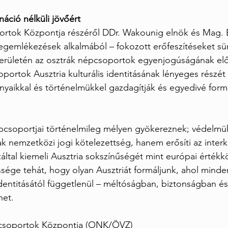
náció nélküli jövőért
rtok Központja részéről DDr. Wakounig elnök és Mag. B
egemlékezések alkalmából – fokozott erőfeszítéseket sü
erületén az osztrák népcsoportok egyenjogúságának el
ortok Ausztria kulturális identitásának lényeges részét 
yaikkal és történelmükkel gazdagítják és egyedivé formá
pcsoportjai történelmileg mélyen gyökereznek; védelmü
nemzetközi jogi kötelezettség, hanem erősíti az interku
záltal kiemeli Ausztria sokszínűségét mint európai érték
sége tehát, hogy olyan Ausztriát formáljunk, ahol mind
dentitásától függetlenül – méltóságban, biztonságban és
het.
pcsoportok Központja (ONK/ÖVZ)