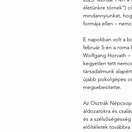
életünkre törnek“) cí
mindannyiunkat, hogy
formája ellen – nemc
E napokban volt a bo
február 5-én a roma 
Wolfgang Horvath – 
kegyetlen tett nemcs
társadalmunk alapért
újabb pokolgépes cs
megsebesítette.
Az Osztrák Népcsopor
áldozatokra és csalá
és a szélsőségesség 
előítéletek továbbra