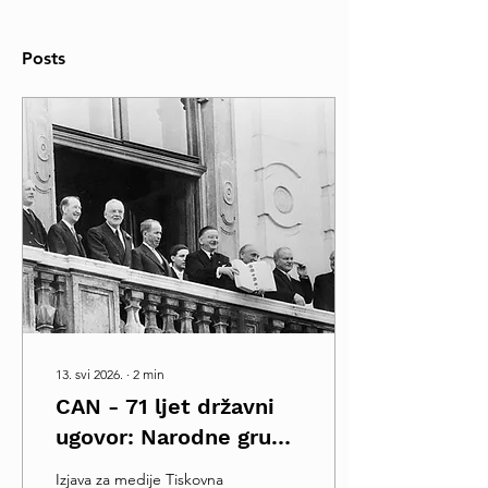
Posts
13. svi 2026.
∙
2
min
CAN - 71 ljet državni
ugovor: Narodne grupe
su temeljni stup naše
Izjava za medije Tiskovna