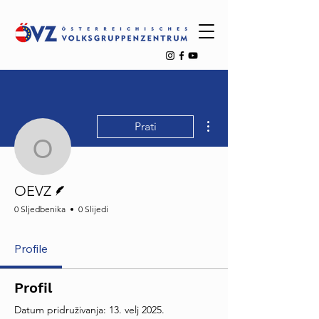
Više radnji
Prati
OEVZ
Pisac
OEVZ
0 Sljedbenika
0 Slijedi
Profile
Profil
Datum pridruživanja: 13. velj 2025.