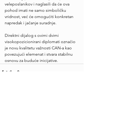
veleposlanikov i naglasili da će ova 
pohod imati ne samo simboličku 
vridnost, već će omogućiti konkretan 
napredak i jačanje suradnje.
Direktni dijalog s ovimi dvimi 
visokopozicionirani diplomati označio 
je novu kvalitetu važnosti CAN-a kao 
povezujući elemenat i stvara stabilnu 
osnovu za buduće inicijative.
Prikaži sve
Nedavne objave