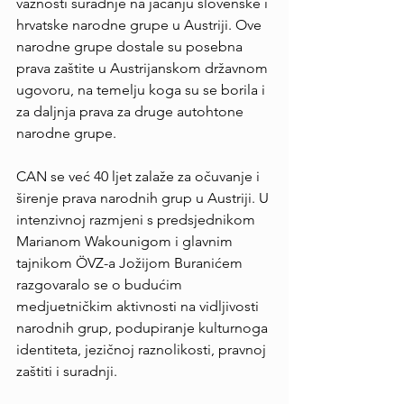
važnosti suradnje na jačanju slovenske i 
hrvatske narodne grupe u Austriji. Ove 
narodne grupe dostale su posebna 
prava zaštite u Austrijanskom državnom 
ugovoru, na temelju koga su se borila i 
za daljnja prava za druge autohtone 
narodne grupe.
CAN se već 40 ljet zalaže za očuvanje i 
širenje prava narodnih grup u Austriji. U 
intenzivnoj razmjeni s predsjednikom 
Marianom Wakounigom i glavnim 
tajnikom ÖVZ-a Jožijom Buranićem 
razgovaralo se o budućim 
medjuetničkim aktivnosti na vidljivosti 
narodnih grup, podupiranje kulturnoga 
identiteta, jezičnoj raznolikosti, pravnoj 
zaštiti i suradnji.