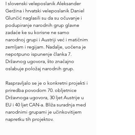
I slovenski veleposlanik Aleksander 
Geržina i hrvatski veleposlanik Daniel 
Glunčić naglasili su da su očuvanje i 
podupiranje narodnih grup glavne 
zadaće ke su korisne ne samo 
narodnoj grupi i Austriji već i matičnim 
zemljam i regijam. Nadalje, uočena je 
nepotpuno ispunenje članka 7. 
Državnog ugovora, što značajno 
oslabuje položaj narodnih grup.
Raspravljalo se je o konkretni projekti i 
priredba povodom 70. obljetnice 
Državnoga ugovora, 30 ljet Austrije u 
EU i 40 ljet CAN-a. Bliža suradnja med 
narodnimi grupami je učinkovitijem 
napretku tih projektov.