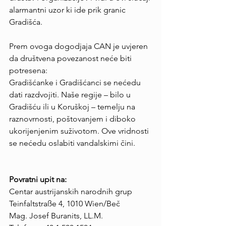
alarmantni uzor ki ide prik granic 
Gradišća.
Prem ovoga dogodjaja CAN je uvjeren 
da društvena povezanost neće biti 
potresena:
Gradišćanke i Gradišćanci se nećedu 
dati razdvojiti. Naše regije – bilo u 
Gradišću ili u Koruškoj – temelju na 
raznovrnosti, poštovanjem i diboko 
ukorijenjenim suživotom. Ove vridnosti 
se nećedu oslabiti vandalskimi čini.
Povratni upit na:
Centar austrijanskih narodnih grup
Teinfaltstraße 4, 1010 Wien/Beč
Mag. Josef Buranits, LL.M.