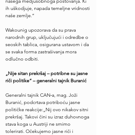
našega medjusobnoga poštovanja. Ki 
ih uškodjuje, napada temeljne vridnosti 
naše zemlje.“
Wakounig upozorava da su prava 
narodnih grup, uključujući i odredbe o 
seoskih tablica, osigurana ustavom i da 
se svaka forma zastrašivanja mora 
odlučno odbiti.
„Nije sitan prekršaj – potribne su jasne 
riči politike“ – generalni tajnik Buranić
Generalni tajnik CAN‑a, mag. Joži 
Buranić, podcrtava potriboću jasne 
političke reakcije:„Nij ovo nikakov sitni 
prekršaj. Takovi čini su izraz duhovnoga 
stava koga u Austriji ne smimo 
tolerirati. Očekujemo jasne riči i 