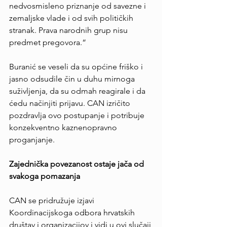
nedvosmisleno priznanje od savezne i 
zemaljske vlade i od svih političkih 
stranak. Prava narodnih grup nisu 
predmet pregovora.“
Buranić se veseli da su općine friško i 
jasno odsudile čin u duhu mirnoga 
suživljenja, da su odmah reagirale i da 
ćedu načinjiti prijavu. CAN izričito 
pozdravlja ovo postupanje i potribuje 
konzekventno kaznenopravno 
proganjanje.
Zajednička povezanost ostaje jača od 
svakoga pomazanja
CAN se pridružuje izjavi 
Koordinacijskoga odbora hrvatskih 
društav i organizacijov i vidi u ovi slučaji 