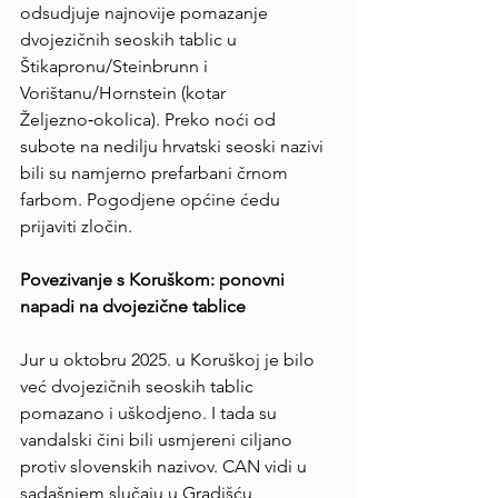
odsudjuje najnovije pomazanje 
dvojezičnih seoskih tablic u 
Štikapronu/Steinbrunn i 
Vorištanu/Hornstein (kotar 
Željezno‑okolica). Preko noći od 
subote na nedilju hrvatski seoski nazivi 
bili su namjerno prefarbani črnom 
farbom. Pogodjene općine ćedu 
prijaviti zločin.
Povezivanje s Koruškom: ponovni 
napadi na dvojezične tablice
Jur u oktobru 2025. u Koruškoj je bilo 
već dvojezičnih seoskih tablic 
pomazano i uškodjeno. I tada su 
vandalski čini bili usmjereni ciljano 
protiv slovenskih nazivov. CAN vidi u 
sadašnjem slučaju u Gradišću 