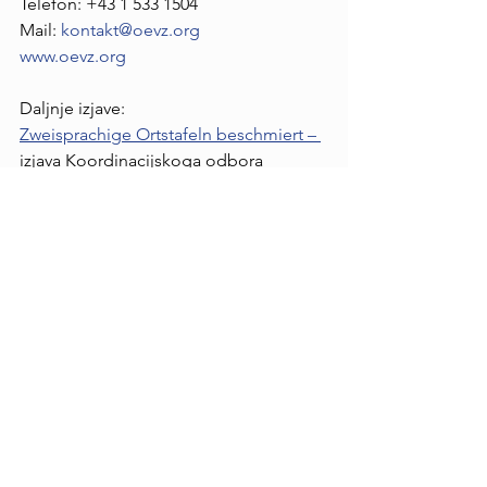
Telefon: +43 1 533 1504
Mail: 
kontakt@oevz.org
www.oevz.org
Daljnje izjave: 
Zweisprachige Ortstafeln beschmiert – 
izjava Koordinacijskoga odbora 
hrvatskih društav i organizacijov
Solidarnost z gradiščanskimi Hrvati
 - 
Narodni Svet - Koruški Slovenci
Zweisprachige Ortstafeln beschmiert - 
burgenland.ORF.at
Pomazani hrvatski nazivi na seoski tabla 
- ORF Hrvati - Visti
Političke izjave:
SPÖ-Wieninger: „Štikapron und 
Vorištan gehören genauso zu uns wie 
Steinbrunn und Hornstein“