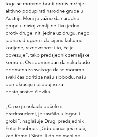
toga se moramo boriti protiv mržnje i 
aktivno podupirati narodne grupe u 
Austriji. Meni je važno da narodne 
grupe u našoj zemlji ne živu jedna 
protiv druge, niti jedna uz drugu, nego 
jedna s drugom i da cijenu kulturne 
korijene, raznovrsnost i to, ča je 
povezuje“, tako predsjednik zemaljske 
komore. Ov spomendan da neka bude 
opomena za svakoga da se moramo 
svaki čas boriti za našu slobodu, našu 
demokraciju i osebujno za 
dostojanstvo človika.
„Ča se je nekada počelo s 
predrasudami, je završilo u logori i 
grobi“, naglašuje Drugi predsjednik 
Peter Haubner. „Gdo danas još muči, 
kad Rome i Sinte ili druge manjine 