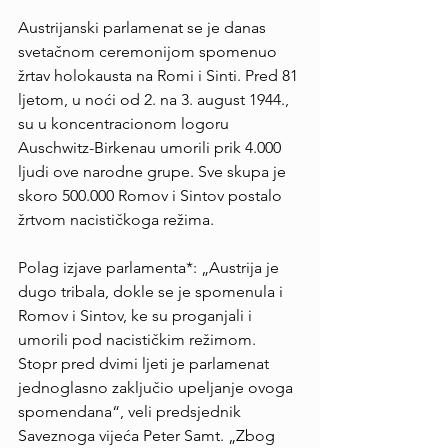
Austrijanski parlamenat se je danas 
svetačnom ceremonijom spomenuo 
žrtav holokausta na Romi i Sinti. Pred 81 
ljetom, u noći od 2. na 3. august 1944., 
su u koncentracionom logoru 
Auschwitz-Birkenau umorili prik 4.000 
ljudi ove narodne grupe. Sve skupa je 
skoro 500.000 Romov i Sintov postalo 
žrtvom nacističkoga režima.
Polag izjave parlamenta*: „Austrija je 
dugo tribala, dokle se je spomenula i 
Romov i Sintov, ke su proganjali i 
umorili pod nacističkim režimom. 
Stopr pred dvimi ljeti je parlamenat 
jednoglasno zaključio upeljanje ovoga 
spomendana“, veli predsjednik 
Saveznoga vijeća Peter Samt. „Zbog 