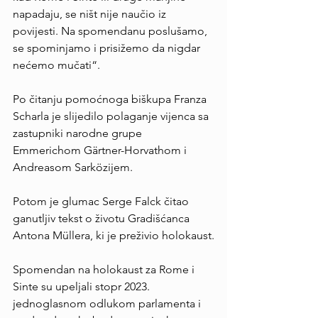
napadaju, se ništ nije naučio iz 
povijesti. Na spomendanu poslušamo, 
se spominjamo i prisižemo da nigdar 
nećemo mučati“.
Po čitanju pomoćnoga biškupa Franza 
Scharla je slijedilo polaganje vijenca sa 
zastupniki narodne grupe 
Emmerichom Gärtner-Horvathom i 
Andreasom Sarközijem.
Potom je glumac Serge Falck čitao 
ganutljiv tekst o životu Gradišćanca 
Antona Müllera, ki je preživio holokaust.
Spomendan na holokaust za Rome i 
Sinte su upeljali stopr 2023. 
jednoglasnom odlukom parlamenta i 