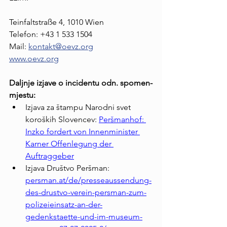
Teinfaltstraße 4, 1010 Wien
Telefon: +43 1 533 1504
Mail: 
kontakt@oevz.org
www.oevz.org
Daljnje izjave o incidentu odn. spomen-
mjestu:
Izjava za štampu Narodni svet 
koroških Slovencev: 
Peršmanhof: 
Inzko fordert von Innenminister 
Karner Offenlegung der 
Auftraggeber
Izjava Društvo Peršman: 
persman.at/de/presseaussendung-
des-drustvo-verein-persman-zum-
polizeieinsatz-an-der-
gedenkstaette-und-im-museum-