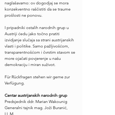
naglašavamo: ov dogodjaj se mora 
konzekventno raščistiti da se traume 
prošlosti ne ponovu.
I pripadniki ostalih narodnih grup u 
Austriji ćedu jako točno pratiti 
izvidjanje slučaja sa strani austrijanskih 
vlasti i politike. Samo pažljivošćom, 
transparentnošćom i čvrstim stavom se 
more ojačati povjerenje u našu 
demokraciju i miran suživot.        
Für Rückfragen stehen wir gerne zur 
Verfügung.
Centar austrijanskih narodnih grup
Predsjednik ddr. Marian Wakounig
Generalni tajnik mag. Joži Buranić, 
LL.M.