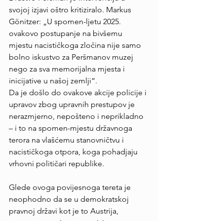
svojoj izjavi oštro kritiziralo. Markus 
Gönitzer: „U spomen-ljetu 2025. 
ovakovo postupanje na bivšemu 
mjestu nacističkoga zločina nije samo 
bolno iskustvo za Peršmanov muzej 
nego za sva memorijalna mjesta i 
inicijative u našoj zemlji“.
Da je došlo do ovakove akcije policije i 
upravov zbog upravnih prestupov je 
nerazmjerno, nepošteno i neprikladno 
– i to na spomen-mjestu državnoga 
terora na vlašćemu stanovničtvu i 
nacističkoga otpora, koga pohadjaju 
vrhovni političari republike.
Glede ovoga povijesnoga tereta je 
neophodno da se u demokratskoj 
pravnoj državi kot je to Austrija, 