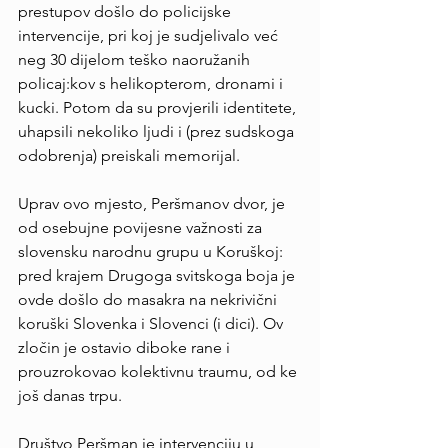
prestupov došlo do policijske 
intervencije, pri koj je sudjelivalo već 
neg 30 dijelom teško naoružanih 
policaj:kov s helikopterom, dronami i 
kucki. Potom da su provjerili identitete, 
uhapsili nekoliko ljudi i (prez sudskoga 
odobrenja) preiskali memorijal.
Uprav ovo mjesto, Peršmanov dvor, je 
od osebujne povijesne važnosti za 
slovensku narodnu grupu u Koruškoj: 
pred krajem Drugoga svitskoga boja je 
ovde došlo do masakra na nekrivični 
koruški Slovenka i Slovenci (i dici). Ov 
zločin je ostavio diboke rane i 
prouzrokovao kolektivnu traumu, od ke 
još danas trpu.
Društvo Peršman je intervenciju u 