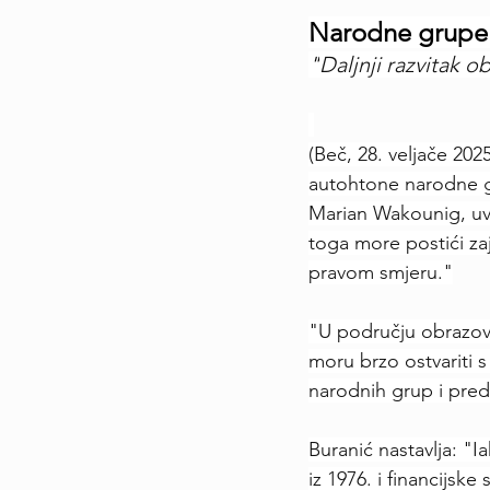
Narodne grupe
"
Daljnji razvitak o
(Beč, 28. veljače 202
autohtone narodne gr
Marian Wakounig, uv
toga more postići za
pravom smjeru."
"U području obrazova
moru brzo ostvariti s
narodnih grup i pred
Buranić nastavlja: "I
iz 1976. i financijsk