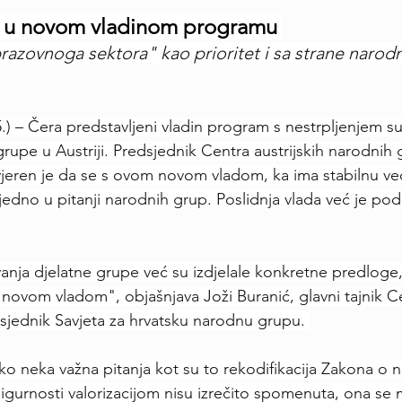
 u novom vladinom programu 
brazovnoga sektora" kao prioritet i sa strane narod
5.) – Čera predstavljeni vladin program s nestrpljenjem su 
upe u Austriji. Predsjednik Centra austrijskih narodnih 
jeren je da se s ovom novom vladom, ka ima stabilnu ve
jedno u pitanji narodnih grup. Poslidnja vlada već je pod
nja djelatne grupe već su izdjelale konkretne predloge,
 novom vladom", objašnjava Joži Buranić, glavni tajnik Ce
sjednik Savjeta za hrvatsku narodnu grupu. 
ako neka važna pitanja kot su to rekodifikacija Zakona o 
e sigurnosti valorizacijom nisu izrečito spomenuta, ona se 