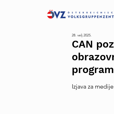
28. velj 2025.
CAN pozd
obrazov
program
Izjava za medije