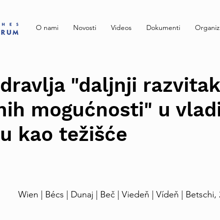
O nami
Novosti
Videos
Dokumenti
Organiz
ravlja "daljnji razvitak
nih mogućnosti" u vla
u kao težišće
Wien | Bécs | Dunaj | Beč | Viedeň | Vídeň | Betsch
i,