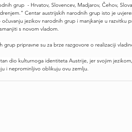
dnih grup  - Hrvatov, Slovencev, Madjarov, Čehov, Slov
drenjem." Centar austrijskih narodnih grup isto je uvjere
o očuvanju jezikov narodnih grup i manjkanje u razvitku p
smanjiti s novom vladom.
h grup pripravne su za brze razgovore o realizaciji vlad
n dio kulturnoga identiteta Austrije, jer svojim jezikom, 
 i neprominljivo oblikuju ovu zemlju.