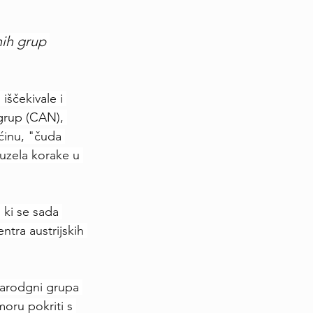
nih grup 
iščekivale i 
grup (CAN), 
ćinu, "čuda 
uzela korake u 
 ki se sada 
ntra austrijskih 
narodgni grupa 
moru pokriti s 