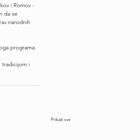
akov i Romov - 
n da se 
rav narodnih 
inoga programa. 
tradicijom i 
Prikaži sve