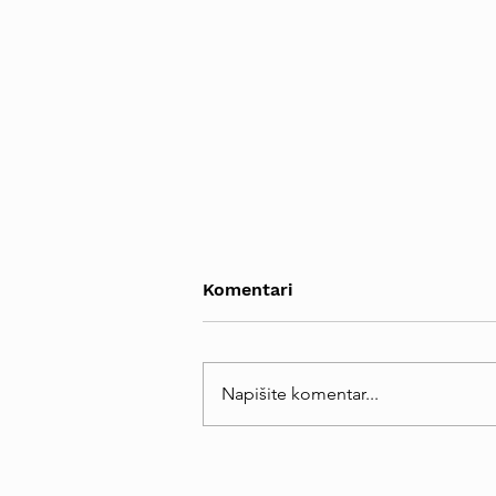
Komentari
Napišite komentar...
CAN - 71 ljet državni
ugovor: Narodne grupe su